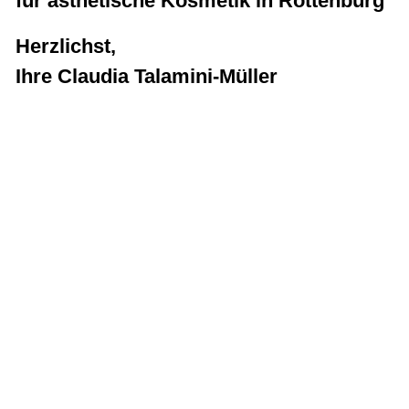
für ästhetische Kosmetik in Rottenburg
Herzlichst
,
Ihre Claudia Talamini-Müller
Sitemap
Behandlungen
Die Pflege
Über uns
News