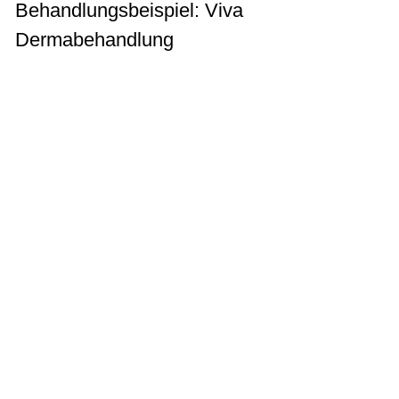
Behandlungsbeispiel: Viva
Dermabehandlung
1. Reinigung der Haut
Durch die Reinigung der Haut werden die
oberflächlichen Partikel auf der Haut
gelöst.
2. Oberste Hornschicht der Haut lösen
Durch ein intensives Peelingpräparat wer-
den die obersten Hornschüppchen sanft
abgetragen. Die Haut erscheint frischer,