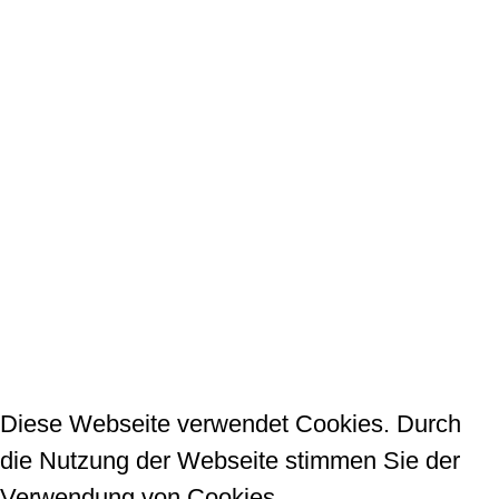
Kontakt
La Donna - Beauty Concept
Claudia Talamini-Müller
Gerhart-Hauptmann-Str. 2/1
72108 Rottenburg am Neckar
07472 / 28 25 22
E-Mail schreiben
Diese Webseite verwendet Cookies. Durch
die Nutzung der Webseite stimmen Sie der
Verwendung von Cookies