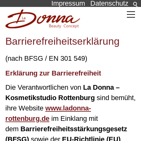
Impressum
Datenschutz
Behandlungen
Barrierefreiheitserklärung
Die Pflege
(nach BFSG / EN 301 549)
Über uns
Erklärung zur Barrierefreiheit
Die Verantwortlichen von
La Donna –
News
Kosmetikstudio Rottenburg
sind bemüht,
Kontakt
ihre Website
www.ladonna-
rottenburg.de
im Einklang mit
dem
Barrierefreiheitsstärkungsgesetz
(BFSG)
sowie der
EU-Richtlinie (EU)